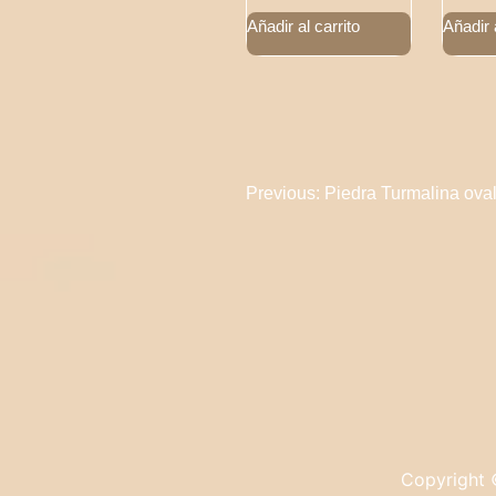
Añadir al carrito
Añadir a
Navegación
Previous:
Piedra Turmalina ova
de
entradas
Copyright 