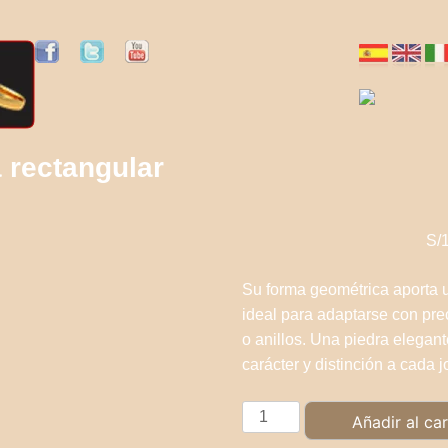
 rectangular
S/
Su forma geométrica aporta u
ideal para adaptarse con prec
o anillos. Una piedra elega
carácter y distinción a cada j
Piedra
Añadir al car
Turmalina