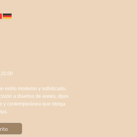
120.00
n estilo moderno y sofisticado,
isión a diseños de aretes, dijes
nte y contemporánea que otorga
oya.
rito