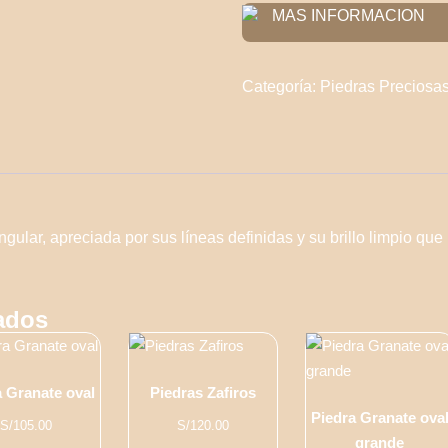
rectangular
MAS INFORMACION
cantidad
Categoría:
Piedras Preciosas
ngular, apreciada por sus líneas definidas y su brillo limpio que 
ados
a Granate oval
Piedras Zafiros
Piedra Granate ova
S/
105.00
S/
120.00
grande