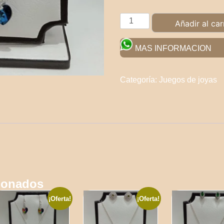
juego
Añadir al car
de
joyas
MAS INFORMACION
cantidad
Categoría:
Juegos de joyas
ionados
¡Oferta!
¡Oferta!