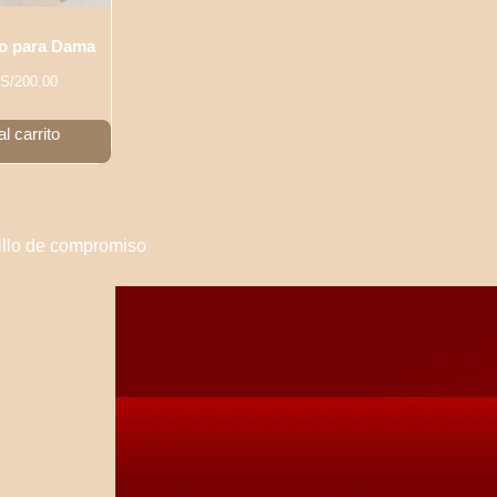
lo para Dama
S/
200.00
l carrito
illo de compromiso