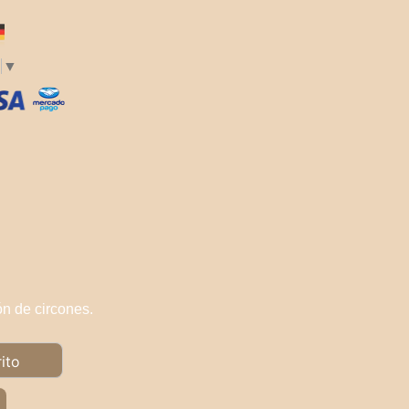
▼
ón de circones.
rito