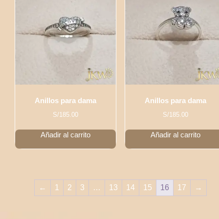
Anillos para dama
Anillos para dama
S/
185.00
S/
185.00
Añadir al carrito
Añadir al carrito
←
1
2
3
…
13
14
15
16
17
→